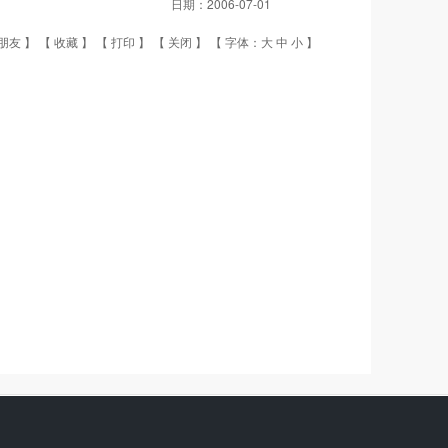
日期：
2006-07-01
朋友
】 【
收藏
】 【
打印
】 【
关闭
】 【 字体：
大
中
小
】