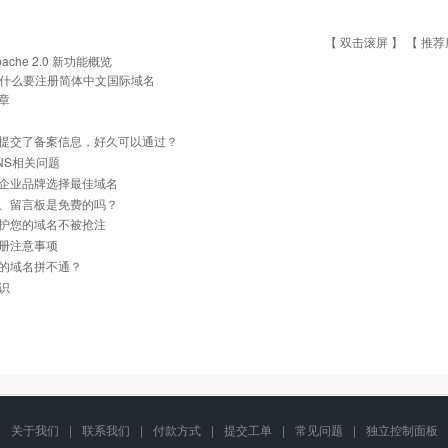
【 双击滚屏 】 【
推荐
pache 2.0 新功能概览
什么要注册简体中文国际域名
章
提交了备案信息，好久可以通过？
NS相关问题
企业品牌选择最佳域名
、留言板是免费的吗？
护您的域名不被抢注
册注意事项
的域名拼不通？
识
关于我们
|
联系我们
|
付款方式
|
提交工单
|
常见问题
|
独立控制面板