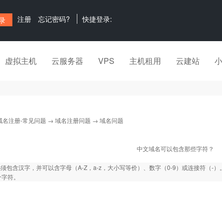
注册
忘记密码?
快捷登录:
虚拟主机
云服务器
VPS
主机租用
云建站
域名注册-常见问题
→
域名注册问题
→ 域名问题
中文域名可以包含那些字符？
须包含汉字，并可以含字母（A-Z，a-z，大小写等价）、数字（0-9）或连接符（
个字符。