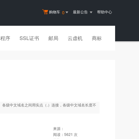
购物车
最新公告
帮助中心
0
小程序
SSL证书
邮局
云虚机
商标
-）。各级中文域名之间用实点（.）连接，各级中文域名长度不
来源：
阅读：
5621
次