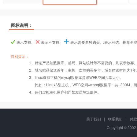
推荐
推荐
推荐
图标说明：
产品名称
产品名称
产品名称
超G-A型
超G-A型
超G-A型
超G-B型
超G-B型
超G-B型
表示支持、
表示不支持、
表示需要单独购买、/表示可选、推荐全
产品编号
产品编号
产品编号
ghostA
ghostA
ghostA
ghostB
ghostB
ghostB
特别提示：
1、赠送产品如数据库、邮局、网站统计等不需要的，则表示放弃
Windows2008/
Windows2008/
2、域名赠品仅送首年，主机一次性购买多年，域名赠送时间为1年
操作系统
设置首页
数据定期备份
Linux
Linux
3、linux虚拟主机的mysql数据库是跟WEB空间共享大小。
比如：LinuxA型主机，WEB空间+mysql数据库一共=3
PHP
错误页面定义
数据自助恢复
4、任何虚拟主机用户都严禁发送垃圾邮件。
Asp
rar在线压缩
10重安全保障
关于我们
|
联系我们
|
付款
Copyright © 2002
ASP.net
免费预装软件
千兆防火墙系统