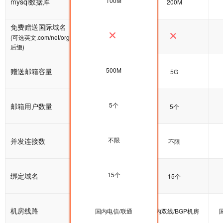
100M
mysql数据库
100M
200M
免费赠送国际域名
(可选英文.com/net/org
后缀)
500M
赠送邮箱容量
5G
5G
5个
邮箱用户数量
5个
5个
不限
并发连接数
不限
不限
15个
绑定域名
15个
15个
机房线路
国内双线/BGP机房
国内电信/联通
国内双线/BGP机房