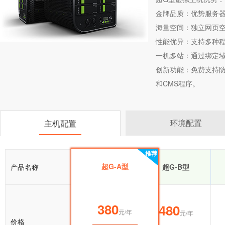
金牌品质：优势服务器
海量空间：独立网页空
性能优异：支持多种
一机多站：通过绑定
创新功能：免费支持防盗
和CMS程序。
环境配置
主机配置
推荐
推荐
超G-A型
产品名称
超G-A型
超G-B型
380
380
480
元/年
元/年
元/年
价格